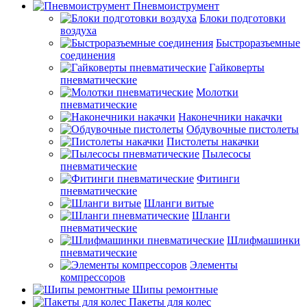
Пневмоиструмент
Блоки подготовки
воздуха
Быстроразъемные
соединения
Гайковерты
пневматические
Молотки
пневматические
Наконечники накачки
Обдувочные пистолеты
Пистолеты накачки
Пылесосы
пневматические
Фитинги
пневматические
Шланги витые
Шланги
пневматические
Шлифмашинки
пневматические
Элементы
компрессоров
Шипы ремонтные
Пакеты для колес