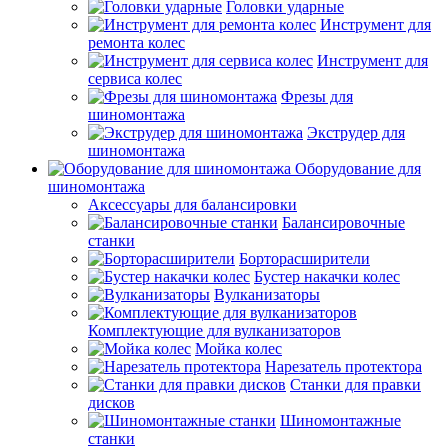
Головки ударные
Инструмент для
ремонта колес
Инструмент для
сервиса колес
Фрезы для
шиномонтажа
Экструдер для
шиномонтажа
Оборудование для
шиномонтажа
Аксессуары для балансировки
Балансировочные
станки
Борторасширители
Бустер накачки колес
Вулканизаторы
Комплектующие для вулканизаторов
Мойка колес
Нарезатель протектора
Станки для правки
дисков
Шиномонтажные
станки