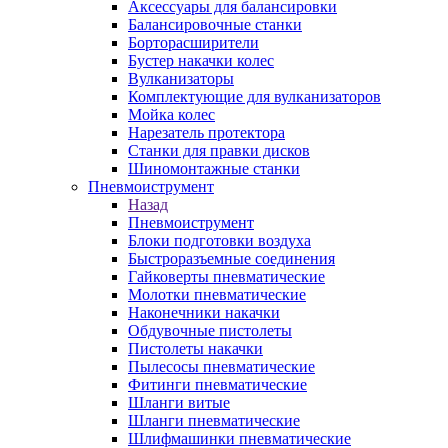
Аксессуары для балансировки
Балансировочные станки
Борторасширители
Бустер накачки колес
Вулканизаторы
Комплектующие для вулканизаторов
Мойка колес
Нарезатель протектора
Станки для правки дисков
Шиномонтажные станки
Пневмоиструмент
Назад
Пневмоиструмент
Блоки подготовки воздуха
Быстроразъемные соединения
Гайковерты пневматические
Молотки пневматические
Наконечники накачки
Обдувочные пистолеты
Пистолеты накачки
Пылесосы пневматические
Фитинги пневматические
Шланги витые
Шланги пневматические
Шлифмашинки пневматические