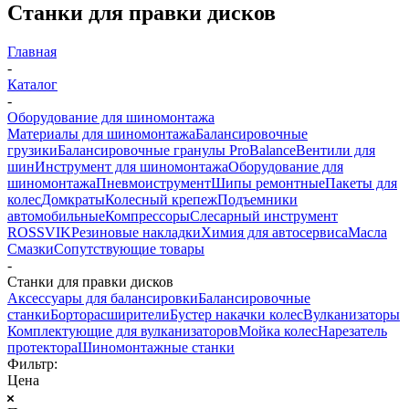
Станки для правки дисков
Главная
-
Каталог
-
Оборудование для шиномонтажа
Материалы для шиномонтажа
Балансировочные
грузики
Балансировочные гранулы ProBalance
Вентили для
шин
Инструмент для шиномонтажа
Оборудование для
шиномонтажа
Пневмоиструмент
Шипы ремонтные
Пакеты для
колес
Домкраты
Колесный крепеж
Подъемники
автомобильные
Компрессоры
Слесарный инструмент
ROSSVIK
Резиновые накладки
Химия для автосервиса
Масла
Смазки
Сопутствующие товары
-
Станки для правки дисков
Аксессуары для балансировки
Балансировочные
станки
Борторасширители
Бустер накачки колес
Вулканизаторы
Комплектующие для вулканизаторов
Мойка колес
Нарезатель
протектора
Шиномонтажные станки
Фильтр:
Цена