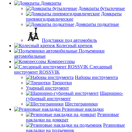
Домкраты
Домкраты бутылочные
Домкраты
пневмогидравлические
Домкраты подкатные
Подставки под автомобиль
Колесный крепеж
Подъемники
автомобильные
Компрессоры
Слесарный
инструмент ROSSVIK
Наборы инструмента
Трещотки
Ударный инструмент
Шарнирно-
губцевый инструмент
Шестигранники
Резиновые накладки
Резиновые
накладки на домкрат
Резиновые
накладки на подъемник