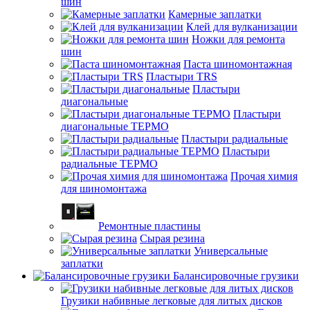
шин
Камерные заплатки
Клей для вулканизации
Ножки для ремонта
шин
Паста шиномонтажная
Пластыри TRS
Пластыри
диагональные
Пластыри
диагональные ТЕРМО
Пластыри радиальные
Пластыри
радиальные ТЕРМО
Прочая химия
для шиномонтажа
Ремонтные пластины
Сырая резина
Универсальные
заплатки
Балансировочные грузики
Грузики набивные легковые для литых дисков