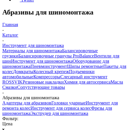
Абразивы для шиномонтажа
Главная
-
Каталог
-
Инструмент для шиномонтажа
Материалы для шиномонтажа
Балансировочные
грузики
Балансировочные гранулы ProBalance
Вентили для
шин
Инструмент для шиномонтажа
Оборудование для
шиномонтажа
Пневмоиструмент
Шипы ремонтные
Пакеты для
колес
Домкраты
Колесный крепеж
Подъемники
автомобильные
Компрессоры
Слесарный инструмент
ROSSVIK
Резиновые накладки
Химия для автосервиса
Масла
Смазки
Сопутствующие товары
-
Абразивы для шиномонтажа
Адаптеры для абразивов
Головки ударные
Инструмент для
ремонта колес
Инструмент для сервиса колес
Фрезы для
шиномонтажа
Экструдер для шиномонтажа
Фильтр:
Цена