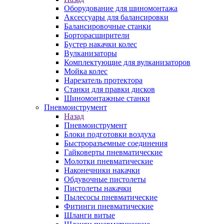
Оборудование для шиномонтажа
Аксессуары для балансировки
Балансировочные станки
Борторасширители
Бустер накачки колес
Вулканизаторы
Комплектующие для вулканизаторов
Мойка колес
Нарезатель протектора
Станки для правки дисков
Шиномонтажные станки
Пневмоиструмент
Назад
Пневмоиструмент
Блоки подготовки воздуха
Быстроразъемные соединения
Гайковерты пневматические
Молотки пневматические
Наконечники накачки
Обдувочные пистолеты
Пистолеты накачки
Пылесосы пневматические
Фитинги пневматические
Шланги витые