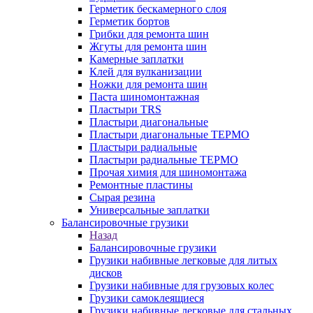
Герметик бескамерного слоя
Герметик бортов
Грибки для ремонта шин
Жгуты для ремонта шин
Камерные заплатки
Клей для вулканизации
Ножки для ремонта шин
Паста шиномонтажная
Пластыри TRS
Пластыри диагональные
Пластыри диагональные ТЕРМО
Пластыри радиальные
Пластыри радиальные ТЕРМО
Прочая химия для шиномонтажа
Ремонтные пластины
Сырая резина
Универсальные заплатки
Балансировочные грузики
Назад
Балансировочные грузики
Грузики набивные легковые для литых
дисков
Грузики набивные для грузовых колес
Грузики самоклеящиеся
Грузики набивные легковые для стальных