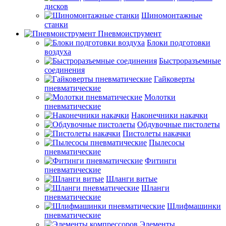
дисков
Шиномонтажные
станки
Пневмоиструмент
Блоки подготовки
воздуха
Быстроразъемные
соединения
Гайковерты
пневматические
Молотки
пневматические
Наконечники накачки
Обдувочные пистолеты
Пистолеты накачки
Пылесосы
пневматические
Фитинги
пневматические
Шланги витые
Шланги
пневматические
Шлифмашинки
пневматические
Элементы