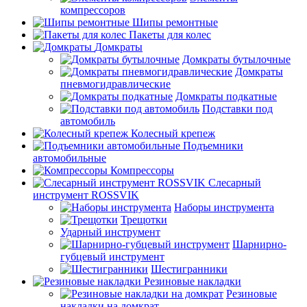
компрессоров
Шипы ремонтные
Пакеты для колес
Домкраты
Домкраты бутылочные
Домкраты
пневмогидравлические
Домкраты подкатные
Подставки под
автомобиль
Колесный крепеж
Подъемники
автомобильные
Компрессоры
Слесарный
инструмент ROSSVIK
Наборы инструмента
Трещотки
Ударный инструмент
Шарнирно-
губцевый инструмент
Шестигранники
Резиновые накладки
Резиновые
накладки на домкрат