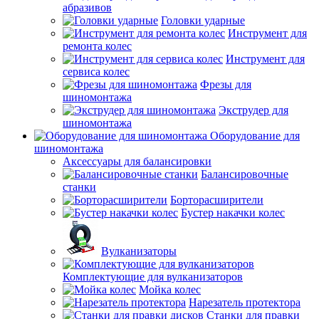
абразивов
Головки ударные
Инструмент для
ремонта колес
Инструмент для
сервиса колес
Фрезы для
шиномонтажа
Экструдер для
шиномонтажа
Оборудование для
шиномонтажа
Аксессуары для балансировки
Балансировочные
станки
Борторасширители
Бустер накачки колес
Вулканизаторы
Комплектующие для вулканизаторов
Мойка колес
Нарезатель протектора
Станки для правки