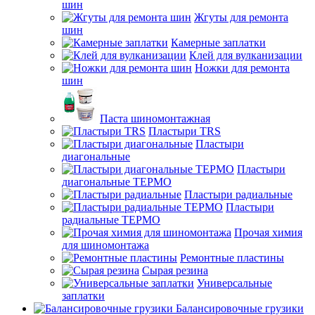
шин
Жгуты для ремонта
шин
Камерные заплатки
Клей для вулканизации
Ножки для ремонта
шин
Паста шиномонтажная
Пластыри TRS
Пластыри
диагональные
Пластыри
диагональные ТЕРМО
Пластыри радиальные
Пластыри
радиальные ТЕРМО
Прочая химия
для шиномонтажа
Ремонтные пластины
Сырая резина
Универсальные
заплатки
Балансировочные грузики