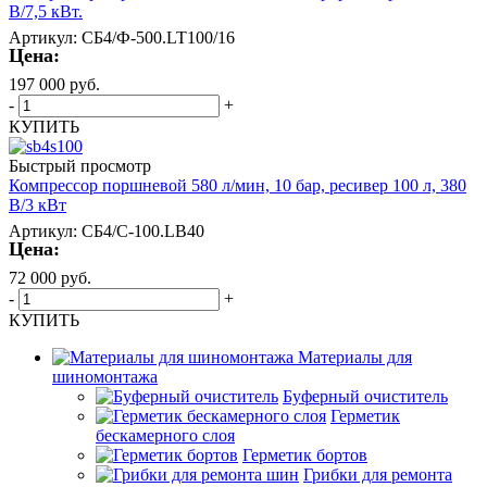
В/7,5 кВт.
Артикул: СБ4/Ф-500.LT100/16
Цена:
197 000
руб.
-
+
КУПИТЬ
Быстрый просмотр
Компрессор поршневой 580 л/мин, 10 бар, ресивер 100 л, 380
В/3 кВт
Артикул: СБ4/С-100.LB40
Цена:
72 000
руб.
-
+
КУПИТЬ
Материалы для
шиномонтажа
Буферный очиститель
Герметик
бескамерного слоя
Герметик бортов
Грибки для ремонта