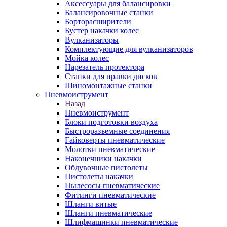
Аксессуары для балансировки
Балансировочные станки
Борторасширители
Бустер накачки колес
Вулканизаторы
Комплектующие для вулканизаторов
Мойка колес
Нарезатель протектора
Станки для правки дисков
Шиномонтажные станки
Пневмоиструмент
Назад
Пневмоиструмент
Блоки подготовки воздуха
Быстроразъемные соединения
Гайковерты пневматические
Молотки пневматические
Наконечники накачки
Обдувочные пистолеты
Пистолеты накачки
Пылесосы пневматические
Фитинги пневматические
Шланги витые
Шланги пневматические
Шлифмашинки пневматические