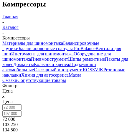
Компрессоры
Главная
-
Каталог
-
Компрессоры
Материалы для шиномонтажа
Балансировочные
грузики
Балансировочные гранулы ProBalance
Вентили для
шин
Инструмент для шиномонтажа
Оборудование для
шиномонтажа
Пневмоиструмент
Шипы ремонтные
Пакеты для
колес
Домкраты
Колесный крепеж
Подъемники
автомобильные
Слесарный инструмент ROSSVIK
Резиновые
накладки
Химия для автосервиса
Масла
Смазки
Сопутствующие товары
Фильтр:
Цена
Цена
72 000
103 250
134 500