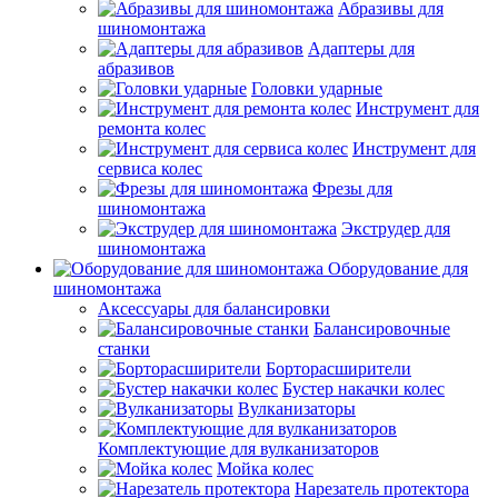
Абразивы для
шиномонтажа
Адаптеры для
абразивов
Головки ударные
Инструмент для
ремонта колес
Инструмент для
сервиса колес
Фрезы для
шиномонтажа
Экструдер для
шиномонтажа
Оборудование для
шиномонтажа
Аксессуары для балансировки
Балансировочные
станки
Борторасширители
Бустер накачки колес
Вулканизаторы
Комплектующие для вулканизаторов
Мойка колес
Нарезатель протектора