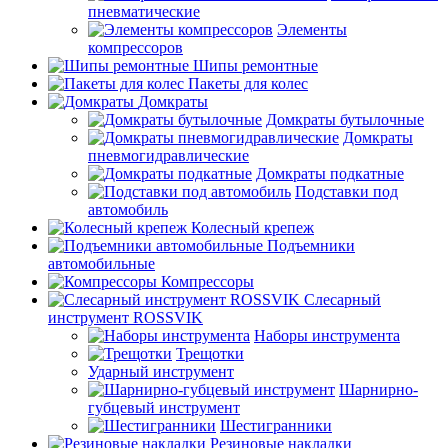
пневматические
Элементы
компрессоров
Шипы ремонтные
Пакеты для колес
Домкраты
Домкраты бутылочные
Домкраты
пневмогидравлические
Домкраты подкатные
Подставки под
автомобиль
Колесный крепеж
Подъемники
автомобильные
Компрессоры
Слесарный
инструмент ROSSVIK
Наборы инструмента
Трещотки
Ударный инструмент
Шарнирно-
губцевый инструмент
Шестигранники
Резиновые накладки