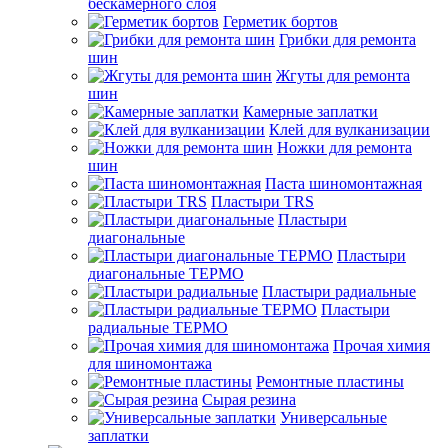
бескамерного слоя
Герметик бортов
Грибки для ремонта
шин
Жгуты для ремонта
шин
Камерные заплатки
Клей для вулканизации
Ножки для ремонта
шин
Паста шиномонтажная
Пластыри TRS
Пластыри
диагональные
Пластыри
диагональные ТЕРМО
Пластыри радиальные
Пластыри
радиальные ТЕРМО
Прочая химия
для шиномонтажа
Ремонтные пластины
Сырая резина
Универсальные
заплатки