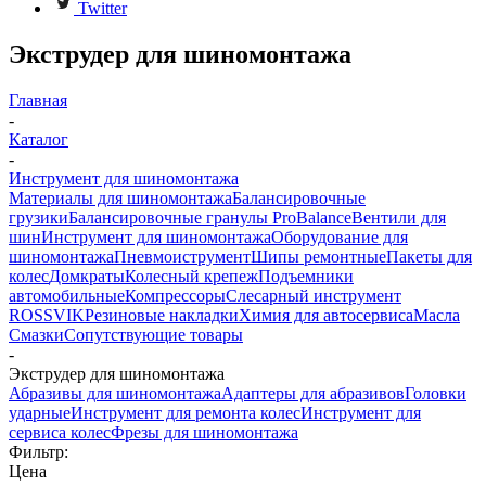
Twitter
Экструдер для шиномонтажа
Главная
-
Каталог
-
Инструмент для шиномонтажа
Материалы для шиномонтажа
Балансировочные
грузики
Балансировочные гранулы ProBalance
Вентили для
шин
Инструмент для шиномонтажа
Оборудование для
шиномонтажа
Пневмоиструмент
Шипы ремонтные
Пакеты для
колес
Домкраты
Колесный крепеж
Подъемники
автомобильные
Компрессоры
Слесарный инструмент
ROSSVIK
Резиновые накладки
Химия для автосервиса
Масла
Смазки
Сопутствующие товары
-
Экструдер для шиномонтажа
Абразивы для шиномонтажа
Адаптеры для абразивов
Головки
ударные
Инструмент для ремонта колес
Инструмент для
сервиса колес
Фрезы для шиномонтажа
Фильтр:
Цена