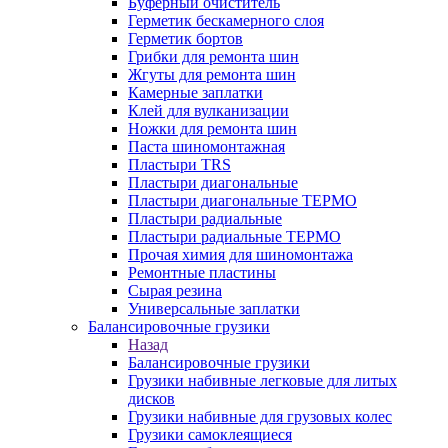
Буферный очиститель
Герметик бескамерного слоя
Герметик бортов
Грибки для ремонта шин
Жгуты для ремонта шин
Камерные заплатки
Клей для вулканизации
Ножки для ремонта шин
Паста шиномонтажная
Пластыри TRS
Пластыри диагональные
Пластыри диагональные ТЕРМО
Пластыри радиальные
Пластыри радиальные ТЕРМО
Прочая химия для шиномонтажа
Ремонтные пластины
Сырая резина
Универсальные заплатки
Балансировочные грузики
Назад
Балансировочные грузики
Грузики набивные легковые для литых
дисков
Грузики набивные для грузовых колес
Грузики самоклеящиеся