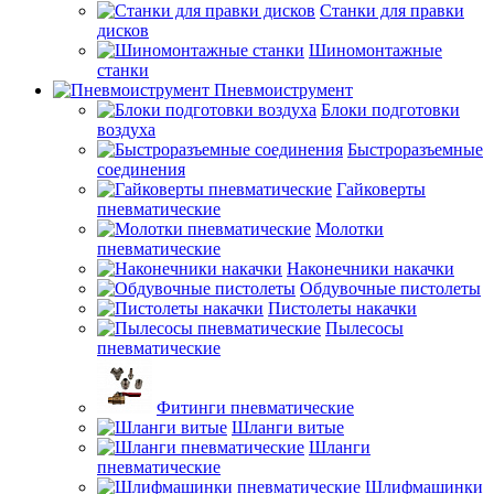
Станки для правки
дисков
Шиномонтажные
станки
Пневмоиструмент
Блоки подготовки
воздуха
Быстроразъемные
соединения
Гайковерты
пневматические
Молотки
пневматические
Наконечники накачки
Обдувочные пистолеты
Пистолеты накачки
Пылесосы
пневматические
Фитинги пневматические
Шланги витые
Шланги
пневматические
Шлифмашинки