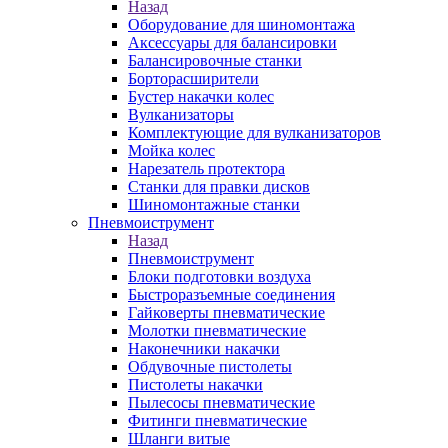
Назад
Оборудование для шиномонтажа
Аксессуары для балансировки
Балансировочные станки
Борторасширители
Бустер накачки колес
Вулканизаторы
Комплектующие для вулканизаторов
Мойка колес
Нарезатель протектора
Станки для правки дисков
Шиномонтажные станки
Пневмоиструмент
Назад
Пневмоиструмент
Блоки подготовки воздуха
Быстроразъемные соединения
Гайковерты пневматические
Молотки пневматические
Наконечники накачки
Обдувочные пистолеты
Пистолеты накачки
Пылесосы пневматические
Фитинги пневматические
Шланги витые