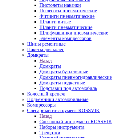
Пистолеты накачки
Пылесосы пневматические
Фитинги пневматические
Шланги витые
Шланги пневматические
Шлифмашинки пневматические
Элементы компрессоров
Шипы ремонтные
Пакеты для колес
Домкраты
Назад
Домкраты
Домкраты бутылочные
Домкраты пневмогидравлические
Домкраты подкатные
Подставки под автомобиль
Колесный крепеж
Подъемники автомобильные
Компрессоры
Слесарный инструмент ROSSVIK
Назад
Слесарный инструмент ROSSVIK
Наборы инструмента
Трещотки