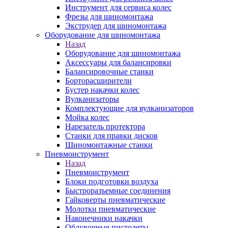
Инструмент для сервиса колес
Фрезы для шиномонтажа
Экструдер для шиномонтажа
Оборудование для шиномонтажа
Назад
Оборудование для шиномонтажа
Аксессуары для балансировки
Балансировочные станки
Борторасширители
Бустер накачки колес
Вулканизаторы
Комплектующие для вулканизаторов
Мойка колес
Нарезатель протектора
Станки для правки дисков
Шиномонтажные станки
Пневмоиструмент
Назад
Пневмоиструмент
Блоки подготовки воздуха
Быстроразъемные соединения
Гайковерты пневматические
Молотки пневматические
Наконечники накачки
Обдувочные пистолеты