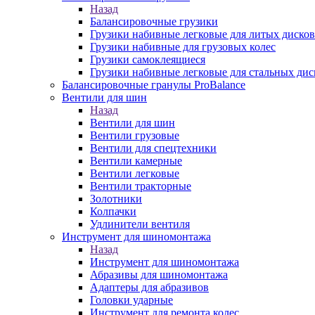
Назад
Балансировочные грузики
Грузики набивные легковые для литых дисков
Грузики набивные для грузовых колес
Грузики самоклеящиеся
Грузики набивные легковые для стальных дис
Балансировочные гранулы ProBalance
Вентили для шин
Назад
Вентили для шин
Вентили грузовые
Вентили для спецтехники
Вентили камерные
Вентили легковые
Вентили тракторные
Золотники
Колпачки
Удлинители вентиля
Инструмент для шиномонтажа
Назад
Инструмент для шиномонтажа
Абразивы для шиномонтажа
Адаптеры для абразивов
Головки ударные
Инструмент для ремонта колес