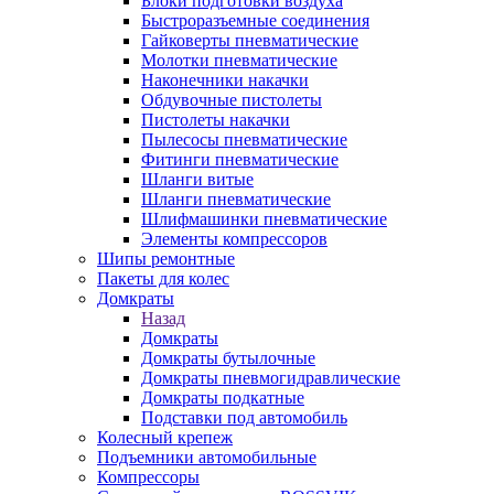
Блоки подготовки воздуха
Быстроразъемные соединения
Гайковерты пневматические
Молотки пневматические
Наконечники накачки
Обдувочные пистолеты
Пистолеты накачки
Пылесосы пневматические
Фитинги пневматические
Шланги витые
Шланги пневматические
Шлифмашинки пневматические
Элементы компрессоров
Шипы ремонтные
Пакеты для колес
Домкраты
Назад
Домкраты
Домкраты бутылочные
Домкраты пневмогидравлические
Домкраты подкатные
Подставки под автомобиль
Колесный крепеж
Подъемники автомобильные
Компрессоры