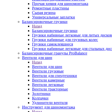
Прочая химия для шиномонтажа
Ремонтные пластины
Сырая резина
Универсальные заплатки
Балансировочные грузики
Назад
Балансировочные грузики
Грузики набивные легковые для литых дисков
Грузики набивные для грузовых колес
Грузики самоклеящиеся
Грузики набивные легковые для стальных дис
Балансировочные гранулы ProBalance
Вентили для шин
Назад
Вентили для шин
Вентили грузовые
Вентили для спецтехники
Вентили камерные
Вентили легковые
Вентили тракторные
Золотники
Колпачки
Удлинители вентиля
Инструмент для шиномонтажа
Назад